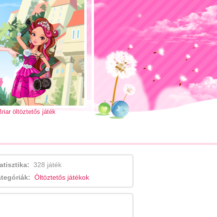
riar öltöztetős játék
tatisztika:
328 játék
ategóriák:
Öltöztetős játékok