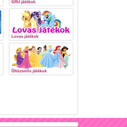
GRU játékok
Lovas játékok
Öltöztetős játékok