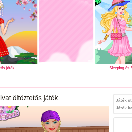
tős játék
Sleeping és B
ivat öltöztetős játék
Játék s
Játék k