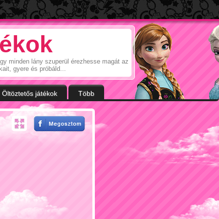
tékok
hogy minden lány szuperül érezhesse magát az
ait, gyere és próbáld...
Öltöztetős játékok
Több