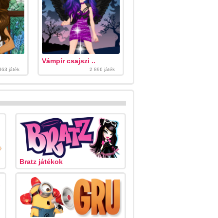
Vámpír csajszi ..
363 játék
2 896 játék
Bratz játékok