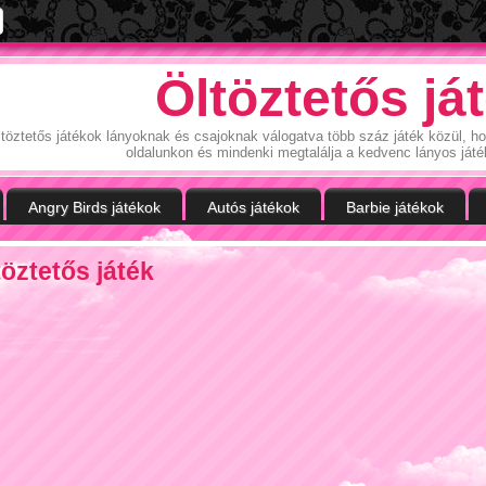
Öltöztetős já
töztetős játékok lányoknak és csajoknak válogatva több száz játék közül, 
oldalunkon és mindenki megtalálja a kedvenc lányos játék
Angry Birds játékok
Autós játékok
Barbie játékok
töztetős játék