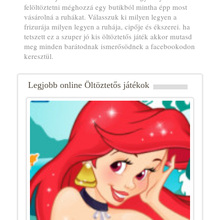
felöltöztetni méghozzá egy butikból mintha épp most
vásárolná a ruhákat. Válasszuk ki milyen legyen a
frizurája milyen legyen a ruhája, cipője és ékszerei. ha
tetszett ez a szuper jó kis öltöztetős játék akkor mutasd
meg minden barátodnak ismerősödnek a facebookodon
keresztül.
Legjobb online Öltöztetős játékok