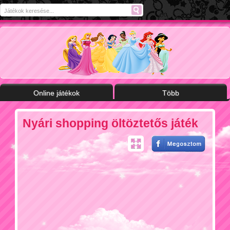
Online játékok
Több
Nyári shopping öltöztetős játék